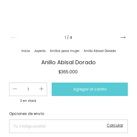
1
/
4
Inicio
.
Joyería
.
Anillos para mujer
.
Anillo Abisal Dorado
Anillo Abisal Dorado
$365.000
3
en stock
Cambiar CP
Entregas para el CP:
Opciones de envío
Calcular