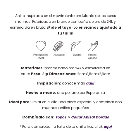
Anillo inspirado en el movimiento ondulante de los seres
marinos. Fabricado en bronce con baño de oro de 24k y
esmeralda en bruto.
¡Pide el tuyo! Lo enviamos ajustado a
tu talla!
Materiales:
bronce baño oro 24k y esmeralda en
bruto
Peso:
3gr
Dimensiones:
2cmx1,8cmx2,6cm
Inspiración:
conoce más
aquí
Hecho a mano:
uno por uno por Esperanza
Ideal para:
llevar en el día una pieza especial y combinar con
muchos anillos pequeños
Combínalo con:
Topos
y
Collar Abisal Dorado
* Para comprobar la talla de tu anillo haz click
aquí