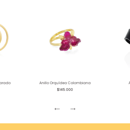
 Dorado
Anillo Orquídea Colombiana
$145.000