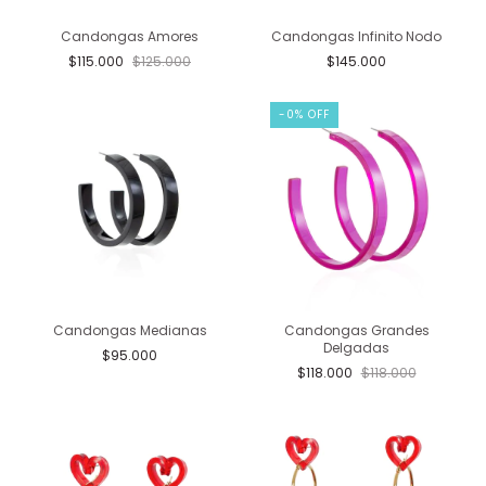
Candongas Amores
Candongas Infinito Nodo
$115.000
$125.000
$145.000
-
0
% OFF
Candongas Medianas
Candongas Grandes
Delgadas
$95.000
$118.000
$118.000