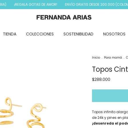
¡REGALA GOTAS DE AMOR!
ENVÍO GRATIS DESDE 200.000 (COLOMBIA)
TIENDA
COLECCIONES
SOSTENIBILIDAD
NOSOTROS
Inicio
.
Para mamá
.
C
Topos Cin
$288.000
Topos infinito alar
de 24k y pines en pla
¡desenreda el pode