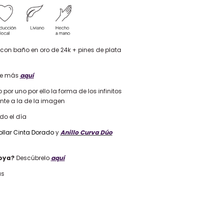
con baño en oro de 24k + pines de plata
e más
aquí
 por uno por ello la forma de los infinitos
nte a la de la imagen
odo el día
llar Cinta Dorado
y
Anillo Curva Dúo
oya?
Descúbrelo
aquí
as