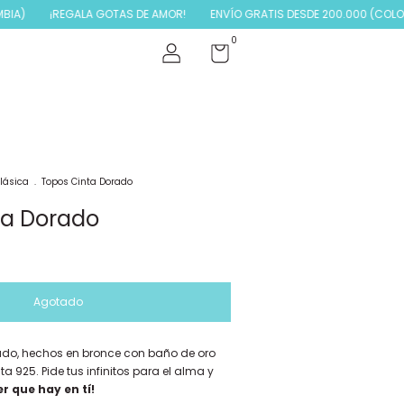
¡REGALA GOTAS DE AMOR!
ENVÍO GRATIS DESDE 200.000 (COLOMBIA
0
lásica
.
Topos Cinta Dorado
ta Dorado
gado, hechos en bronce con baño de oro
ta 925. Pide tus infinitos para el alma y
r que hay en tí!