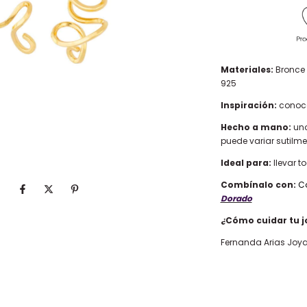
Materiales:
Bronce 
925
Inspiración:
conoc
Hecho a mano:
uno
puede variar sutilme
Ideal para:
llevar t
Combínalo con:
Co
Dorado
¿Cómo cuidar tu j
Fernanda Arias Joy