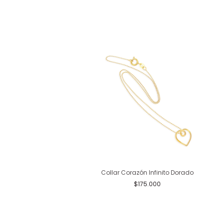
Curva Pequeño Dorado
Collar Corazón Infinito Dorado
$198.000
$175.000