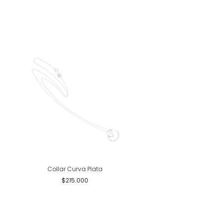
Collar Curva Plata
Aretes Corazón Infinit
Pequeño
$215.000
$175.000