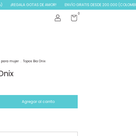
¡REGALA GOTAS DE AMOR!
ENVÍO GRATIS DESDE 200.000 (COLOMBIA)
0
s para mujer
.
Topos Bia Onix
Onix
Cambiar CP