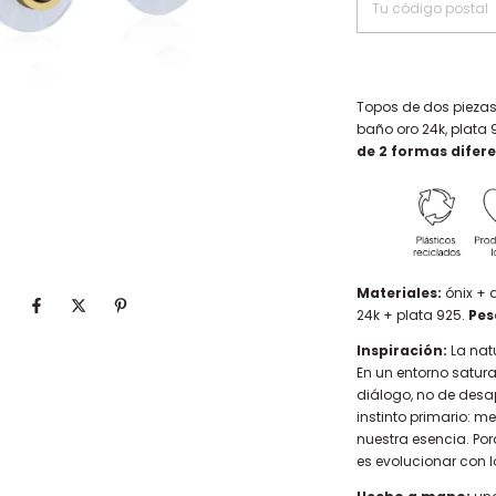
Topos de dos piezas
baño oro 24k, plata 
de 2 formas difere
Materiales:
ónix + 
24k + plata 925.
Pes
Inspiración:
La nat
En un entorno satur
diálogo, no de desap
instinto primario: m
nuestra esencia. Po
es evolucionar con 