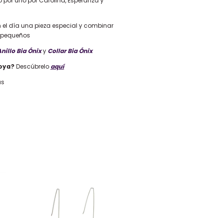
 por uno por Carolina, Esperanza y
n el día una pieza especial y combinar
 pequeños
nillo Bia Ónix
y
Collar Bia Ónix
oya?
Descúbrelo
aquí
as