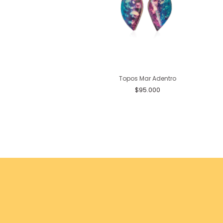
Aretes Agua
Topos Mar Adentro
20.000
$375.000
$95.000