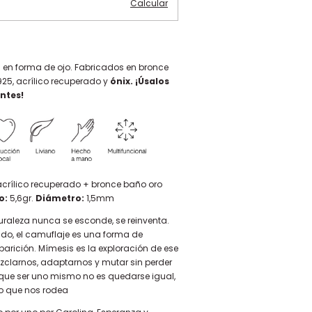
Calcular
 en forma de ojo. Fabricados en bronce
925, acrílico recuperado y
ónix.
¡Úsalos
ntes!
acrílico recuperado + bronce baño oro
o:
5,6gr.
Diámetro:
1,5mm
uraleza nunca se esconde, se reinventa.
ado, el camuflaje es una forma de
arición. Mímesis es la exploración de ese
ezclarnos, adaptarnos y mutar sin perder
rque ser uno mismo no es quedarse igual,
lo que nos rodea