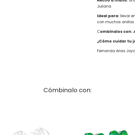
Hecho a mano:
uno
Juliana
Ideal para:
llevar e
con muchos anillos
C
ombínalos con:
A
¿Cómo cuidar tu j
Fernanda Arias Joy
Cómbinalo con: