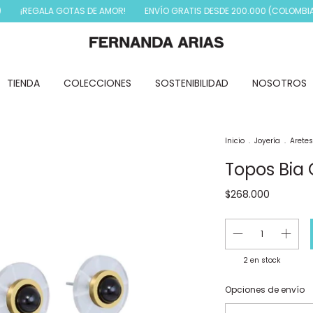
¡REGALA GOTAS DE AMOR!
ENVÍO GRATIS DESDE 200.000 (COLOMBIA)
TIENDA
COLECCIONES
SOSTENIBILIDAD
NOSOTROS
Inicio
.
Joyería
.
Arete
Topos Bia 
$268.000
2
en stock
Entregas para el CP:
Opciones de envío