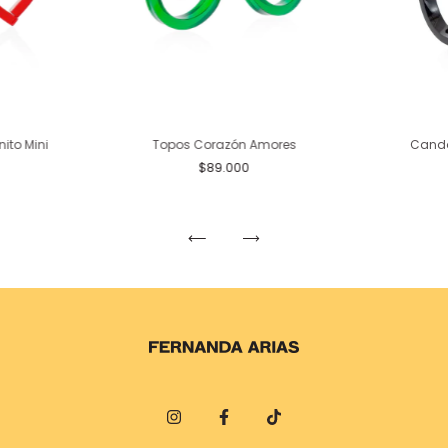
nito Mini
Topos Corazón Amores
Cand
$89.000