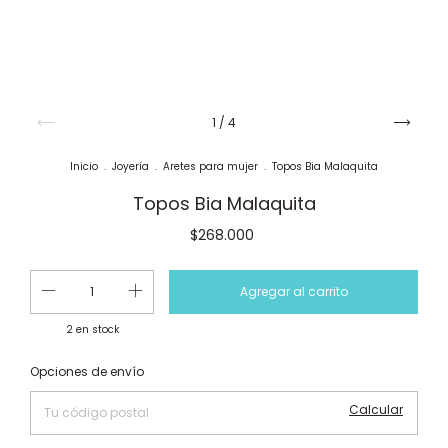
1
/
4
Inicio
.
Joyería
.
Aretes para mujer
.
Topos Bia Malaquita
Topos Bia Malaquita
$268.000
2
en stock
Cambiar CP
Entregas para el CP:
Opciones de envío
Calcular