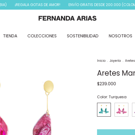
¡REGALA GOTAS DE AMOR!
ENVÍO GRATIS DESDE 200.000 (COLOMBIA)
TIENDA
COLECCIONES
SOSTENIBILIDAD
NOSOTROS
Inicio
.
Joyería
.
Arete
Aretes Mar
$239.000
Color:
Turquesa