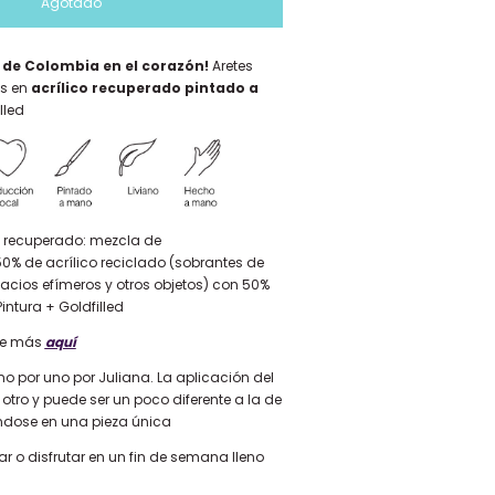
o de Colombia en el corazón!
Aretes
s en
acrílico recuperado pintado a
lled
o recuperado: mezcla de
 de acrílico reciclado (sobrantes de
acios efímeros y otros objetos) con 50%
intura + Goldfilled
e más
aquí
no por uno por Juliana. La aplicación del
 otro y puede ser un poco diferente a la de
éndose en una pieza única
ar o disfrutar en un fin de semana lleno