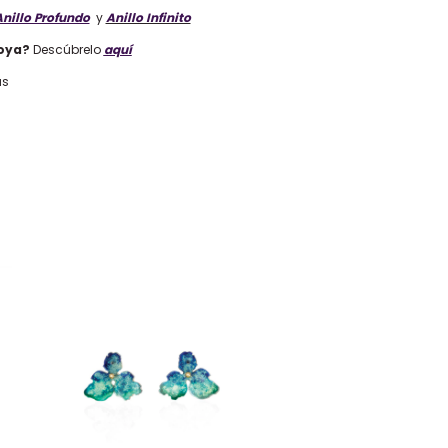
nillo Profundo
y
Anillo Infinito
oya?
Descúbrelo
aquí
as