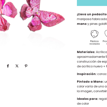
¡Lleva un pedacit
mariposa fabricado
mano
y pines goldfi
Materiales:
Acrílic
aproximadamente 50%
construcción de esp
de acrílico nuevo + P
Inspiración:
conoc
Pintado a Mano:
u
color varía de uno a
la imagen, convirti
Ideales para:
regal
de color