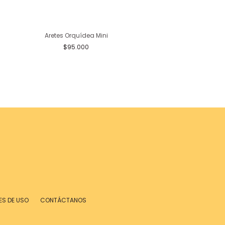
Aretes Orquídea Mini
Aretes Orquídea Me
$95.000
$192.000
ES DE USO
CONTÁCTANOS