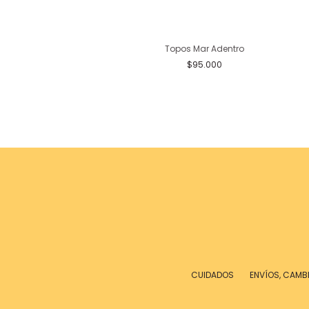
Aretes Agua
Topos Mar Adentro
20.000
$375.000
$95.000
CUIDADOS
ENVÍOS, CAMB